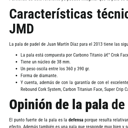
Caracterí­sticas técn
JMD
La pala de padel de Juan Martí­n Dí­az para el 2013 tiene las sig
La pala está compuesta por Carbono Titanio â€“ Crok Fac
Tiene un núcleo de 38 mm.
Un peso oscila entre los 360 y 390 gr.
Forma de diamante.
Y cuenta, además de con la garantí­a de con el excelente
Rebound Cork System, Carbon Titaniun Face, Super Crip 
Opinión de la pala
de 
El punto fuerte de la pala es la
defensa
porque resulta relativa
efecto. Además también es una pala que responde muy bien y se