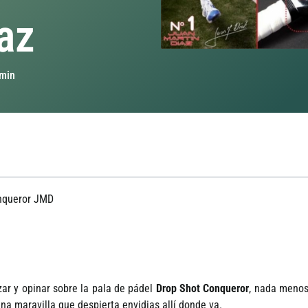
­az
min
onqueror JMD
r y opinar sobre la pala de pádel
Drop Shot Conqueror
, nada menos
a maravilla que despierta envidias allí­ donde va.