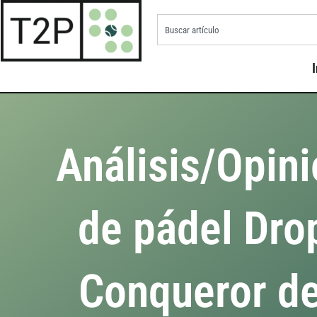
I
Análisis/Opini
de pádel Dro
Conqueror d