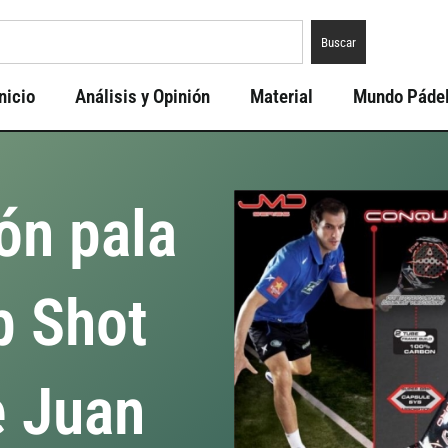
Buscar
nicio
Análisis y Opinión
Material
Mundo Páde
ón pala
p Shot
e Juan