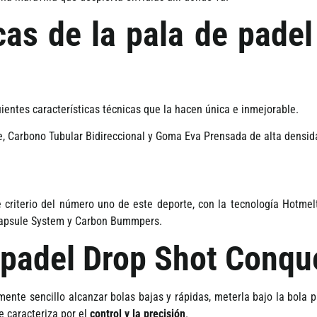
icas de la pala de pad
uientes caracterí­sticas técnicas que la hacen única e inmejorable.
e, Carbono Tubular Bidireccional y Goma Eva Prensada de alta densid
 criterio del número uno de este deporte, con la tecnologí­a Hotme
Capsule System y Carbon Bummpers.
padel Drop Shot Conqu
mente sencillo alcanzar bolas bajas y rápidas, meterla bajo la bola 
 caracteriza por el
control y la precisión
.