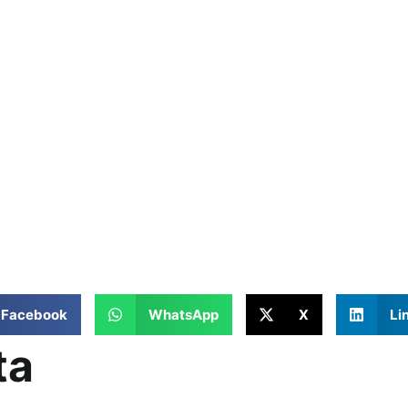
Facebook
WhatsApp
X
Li
ta