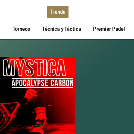
Tienda
l
Torneos
Técnica y Táctica
Premier Padel