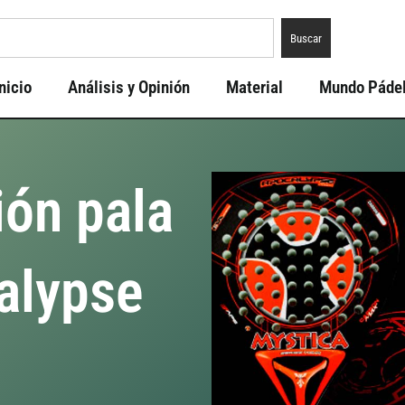
Buscar
nicio
Análisis y Opinión
Material
Mundo Páde
ión pala
alypse