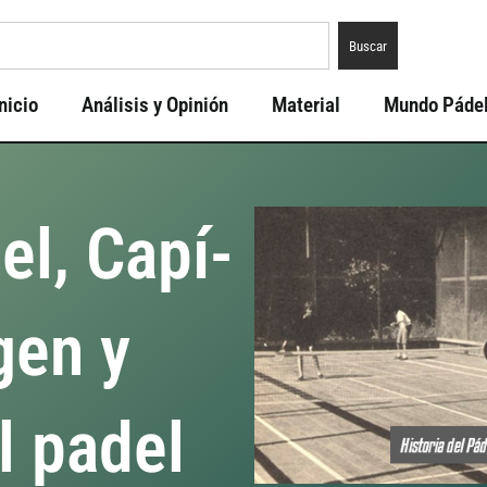
Buscar
nicio
Análisis y Opinión
Material
Mundo Páde
el, Capí­
igen y
l padel