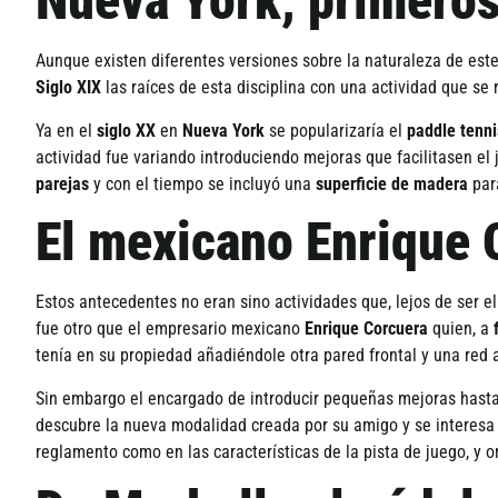
Nueva York, primeros
Aunque existen diferentes versiones sobre la naturaleza de est
Siglo XIX
las raí­ces de esta disciplina con una actividad que se
Ya en el
siglo XX
en
Nueva York
se popularizarí­a el
paddle tenni
actividad fue variando introduciendo mejoras que facilitasen e
parejas
y con el tiempo se incluyó una
superficie de madera
para
El mexicano Enrique C
Estos antecedentes no eran sino actividades que, lejos de ser el
fue otro que el empresario mexicano
Enrique Corcuera
quien, a
tení­a en su propiedad añadiéndole otra pared frontal y una red 
Sin embargo el encargado de introducir pequeñas mejoras hasta
descubre la nueva modalidad creada por su amigo y se interesa
reglamento como en las caracterí­sticas de la pista de juego, y 