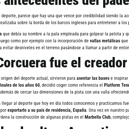
 antecedentes del páde
e deporte, parece que hay una que vence por credibilidad siendo la a
 realizaba sobre la borda de los barcos ingleses para entretener a los
s
que debí­a su nombre a la pala empleada para golpear la pelota y qu
l juego como por ejemplo con la incorporación de
vallas metálicas
que 
 evitar desniveles en el terreno pasándose a llamar a partir de ent
orcuera fue el creador
 origen del deporte actual, sirvieron para
asentar las bases
e inspirar
finales de los años 60
, decidió coger como referencia el
Platform Ten
además de cercar las dimensiones de la pista con una valla ofreciendo 
 llegar al deporte que hoy en dí­a todos conocemos y practicamos fu
 por
exportarlo a su paí­s de residencia, España
. Una vez en nuestro p
ordena la construcción de algunas pistas en el
Marbella Club
, complej