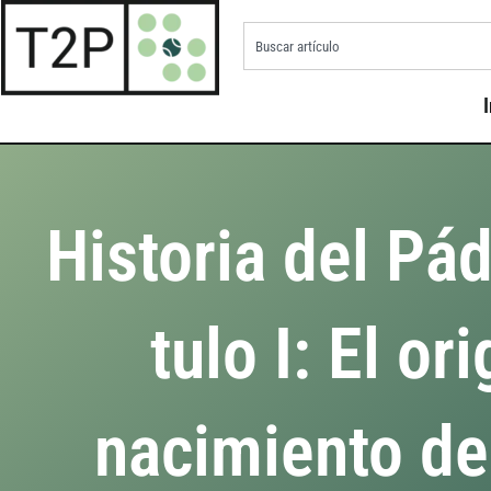
I
Historia del Pád
tulo I: El or
nacimiento de