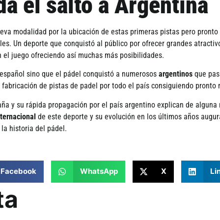
da el salto a Argentina
va modalidad por la ubicación de estas primeras pistas pero pronto s
iales. Un deporte que conquistó al público por ofrecer grandes atracti
n el juego ofreciendo así­ muchas más posibilidades.
o español sino que el pádel conquistó a numerosos
argentinos
que pasa
 fabricación de pistas de padel por todo el paí­s consiguiendo pront
aña y su rápida propagación por el paí­s argentino explican de algun
nternacional
de este deporte y su evolución en los últimos años augu
la historia del pádel.
Facebook
WhatsApp
X
Li
ta