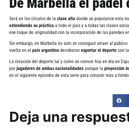
De Marbella el pádel 
Será en los cí­rculos de la
clase alta
donde se popularice esta nue
extendiendo su práctica
a todo el paí­s y a todas las clases soc
ese toque de originalidad con la incorporación de las paredes e
Sin embargo, en Marbella no solo se consiguió atraer al públic
vuelta en el
paí­s argentino
decidieron
exportar el deporte
con la
La creación del deporte tal y como se conoce hoy en dí­a en Esp
por
jugadores de ambas nacionalidades
aunque la
proyección i
en el siguiente episodio de esta serie para conocer más a fondo 
Deja una respues