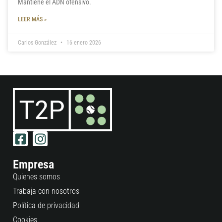
Mantiene el ADN ofensivo.
LEER MÁS »
Carlos González
16 enero 2026
Empresa
Quienes somos
Trabaja con nosotros
Política de privacidad
Cookies