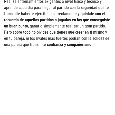
Realiza entrenamientos exigentes a nivel fí­sico y técnico y
aprende cada dí­a para llegar al partido con la seguridad que te
transmite haberte ejercitado correctamente y
quédate con el
recuerdo de aquellos partidos o jugadas en las que conseguiste
un buen punto
, ganar o simplemente realizar un gran partido.
Pero sobre todo no olvides que tienes que creer en ti mismo y
en tu pareja, ni los rivales más fuertes podrán con la solidez de
una pareja que transmite
confianza y compañerismo
.