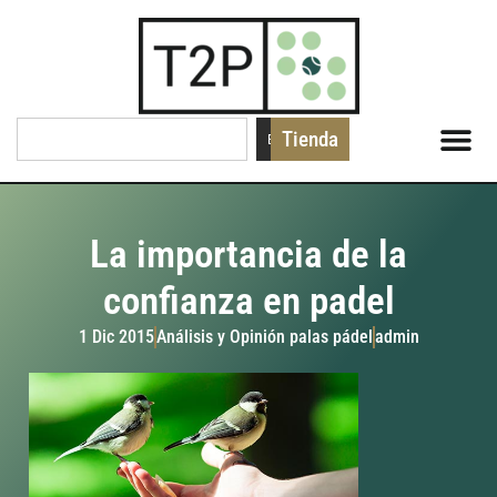
Tienda
Buscar
La importancia de la
confianza en padel
1 Dic 2015
Análisis y Opinión palas pádel
admin