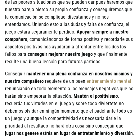
de las peores situaciones que se pueden dar pues haremos que
nuestra pareja pierda su propia confianza y conseguiremos que
la comunicación se complique, discutamos y no nos
entendamos. Uniendo esto a las dudas y falta de confianza, el
juego estará seguramente perdido.
Apoyar siempre a nuestro
compañero
, comunicándonos de forma positiva y recordarle sus
aspectos positivos nos ayudarán a afrontar entre los dos los
fallos para
conseguir mejorar nuestro juego
y que finalmente
resulte una buena lección para futuros partidos.
Conseguir
mantener una plena confianza en nosotros mismos y
nuestro compañero
requiere de un buen
entrenamiento mental
renunciando en todo momento a los mensajes negativos que no
harán sino empeorar la situación.
Mantén el positivismo
,
recuerda tus virtudes en el juego y sobre todo diviértete no
debemos olvidar en ningún momento que el padel ante todo es
un juego y aunque la competitividad es necesaria darle la
prioridad al resultado no hará otra cosa sino conseguir que
jugar nos genere estrés en lugar de entretenimiento y diversión
.