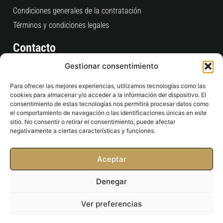
Condiciones generales de la contratación
Términos y condiciones legales
Contacto
Consultas Pedidos Web
Gestionar consentimiento
clientes@time2padel.com
Para ofrecer las mejores experiencias, utilizamos tecnologías como las
+34 910 609 684
cookies para almacenar y/o acceder a la información del dispositivo. El
L-V: 9:00 / 19:00
consentimiento de estas tecnologías nos permitirá procesar datos como
el comportamiento de navegación o las identificaciones únicas en este
sitio. No consentir o retirar el consentimiento, puede afectar
Tienda Física
negativamente a ciertas características y funciones.
C/ San Ramón Nonato, 4 Esquina Pº Castellana, 234
28046 - Madrid
Aceptar
contacto@time2padel.com
911687937
Denegar
10:00 / 20:30
Ver preferencias
Copyright © 2026 Time2padel S.L Todos los derechos