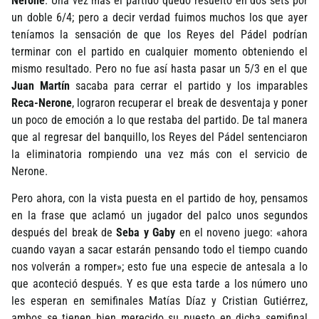
Nerone
. Una vez más el partido quedó resuelto en dos sets por
un doble 6/4; pero a decir verdad fuimos muchos los que ayer
tení­amos la sensación de que los Reyes del Pádel podrí­an
terminar con el partido en cualquier momento obteniendo el
mismo resultado. Pero no fue así­ hasta pasar un 5/3 en el que
Juan Martí­n
sacaba para cerrar el partido y los imparables
Reca-Nerone
, lograron recuperar el break de desventaja y poner
un poco de emoción a lo que restaba del partido. De tal manera
que al regresar del banquillo, los Reyes del Pádel sentenciaron
la eliminatoria rompiendo una vez más con el servicio de
Nerone.
Pero ahora, con la vista puesta en el partido de hoy, pensamos
en la frase que aclamó un jugador del palco unos segundos
después del break de
Seba y Gaby
en el noveno juego: «ahora
cuando vayan a sacar estarán pensando todo el tiempo cuando
nos volverán a romper»; esto fue una especie de antesala a lo
que aconteció después. Y es que esta tarde a los número uno
les esperan en semifinales Matí­as Dí­az y Cristian Gutiérrez,
ambos se tienen bien merecido su puesto en dicha semifinal