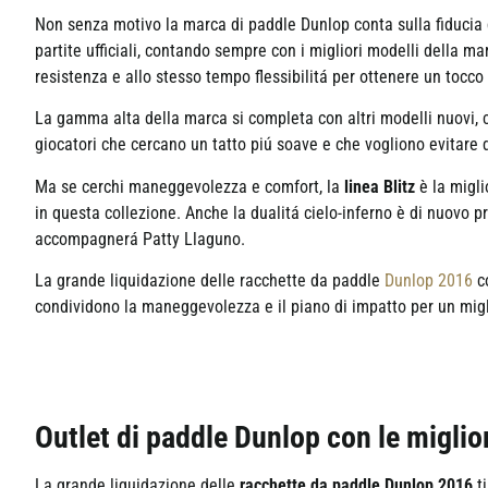
Non senza motivo la marca di paddle Dunlop conta sulla fiducia d
partite ufficiali, contando sempre con i migliori modelli della m
resistenza e allo stesso tempo flessibilitá per ottenere un tocc
La gamma alta della marca si completa con altri modelli nuovi
giocatori che cercano un tatto piú soave e che vogliono evitare d
Ma se cerchi maneggevolezza e comfort, la
linea
Blitz
è la migli
in questa collezione. Anche la dualitá cielo-inferno è di nuovo 
accompagnerá Patty Llaguno.
La grande liquidazione delle racchette da paddle
Dunlop 2016
c
condividono la maneggevolezza e il piano di impatto per un migli
Outlet di paddle Dunlop con le miglior
La grande liquidazione delle
racchette da paddle Dunlop 2016
ti