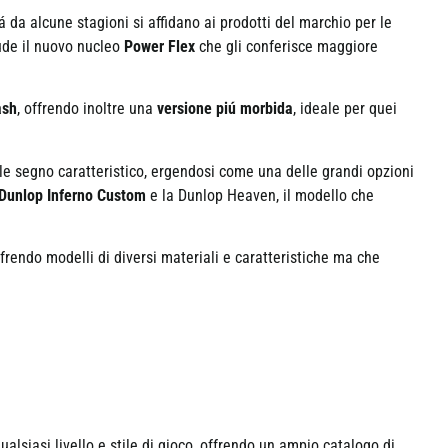
á da alcune stagioni si affidano ai prodotti del marchio per le
ude il nuovo nucleo
Power Flex
che gli conferisce maggiore
ash
, offrendo inoltre una
versione piú morbida
, ideale per quei
ale segno caratteristico, ergendosi come una delle grandi opzioni
Dunlop Inferno Custom
e la Dunlop Heaven, il modello che
frendo modelli di diversi materiali e caratteristiche ma che
alsiasi livello e stile di gioco, offrendo un ampio catalogo di