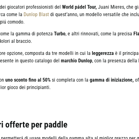
ei giocatori professionisti del
World pádel Tour,
Juani Mieres, che gi
arca come la
Dunlop Blast
di quest’anno, un modello versatile che incl
o piú comodo.
, come la gamma di potenza
Turbo
, e altri rinnovati, come la precisa
Fl
olori al braccio.
ore opzione, composta da tre modelli in cui la
leggerezza
è il princip
presente in questo catalogo del
marchio Dunlop
, con la presenza della
on
uno sconto fino al 50%
si completa con la
gamma di iniziazione,
of
or gioco dei principianti.
i offerte per paddle
 permetterá di usare modelli della gamma alta al miglior prezzo per qu