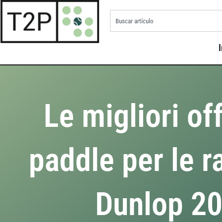
I
Le migliori of
paddle per le r
Dunlop 2