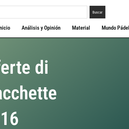
Buscar
nicio
Análisis y Opinión
Material
Mundo Páde
ferte di
acchette
016