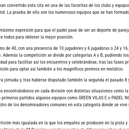
an convertido esta cita en una de las favoritas de los clubs y equipo
d. La prueba de ello son los numerosos equipos que se han formado
 máximo expresión para que el padel pase de ser un deporte de pareja
re todos para obtener la mejor posición.
o de 40, con una presencia de 10 jugadores y 6 jugadoras o 24 y 16,
 Además la competición se divide por categorí­as A y B, pudiendo los
ad para facilitar así­ los encuentros y celebrándose, tras las fases
ión para optar así­ también a los magní­ficos premios en metálico.
a jornada y, tras haberse disputado también la segunda el pasado 8 y 
tos encontrándonos en cada división con distintas situaciones como l
os primeros partidos algunos equipos como GREEN VILAS E o PADEL NO
ro de los denominadores comunes en esta categorí­a donde se vive u
tición más igualada en la que los empates se producen en la pista y 