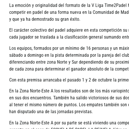
La emoción y originalidad del formato de la V Liga Time2Padel h
competir en padel de una forma nueva en la Comunidad de Madri
y que ya ha demostrado su gran éxito.
El carácter colectivo del padel adquiere en esta competición su
cada jugador se traslada a la clasificación general sumando ent
Los equipos, formados por un mí­nimo de 16 personas y un máxim
sábado a domingo en la pista determinada por la pareja del club.
diferenciando entre zona Norte y Sur dependiendo de su proximid
de cada zona para determinar el ganador absoluto de la competic
Con esta premisa arrancaba el pasado 1 y 2 de octubre la primer
En la Zona Norte-Este A los resultados son de los más variopin
en sus dos encuentros. También ha salido victoriosos de sus d
al tener el mismo número de puntos. Los empates también son ot
han disputado una de las jornadas previstas.
En la Zona Norte-Este A por su parte se está viviendo una compe