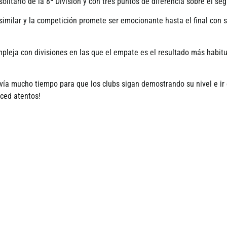
litario de la 8ª División y con tres puntos de diferencia sobre el se
y similar y la competición promete ser emocionante hasta el final con 
pleja con divisiones en las que el empate es el resultado más habitu
­a mucho tiempo para que los clubs sigan demostrando su nivel e ir
ced atentos!