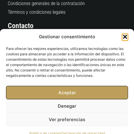
Condiciones generales de la contratación
Términos y condiciones legales
Contacto
Consultas Pedidos Web
Gestionar consentimiento
clientes@time2padel.com
Para ofrecer las mejores experiencias, utilizamos tecnologías como las
+34 910 609 684
cookies para almacenar y/o acceder a la información del dispositivo. El
L-V: 9:00 / 19:00
consentimiento de estas tecnologías nos permitirá procesar datos como
el comportamiento de navegación o las identificaciones únicas en este
Tienda Física
sitio. No consentir o retirar el consentimiento, puede afectar
negativamente a ciertas características y funciones.
C/ San Ramón Nonato, 4 Esquina Pº Castellana, 234
28046 - Madrid
Aceptar
contacto@time2padel.com
911687937
Denegar
10:00 / 20:30
Ver preferencias
Copyright © 2026 Time2padel S.L Todos los derechos
Política de cookies
Declaración de privacidad