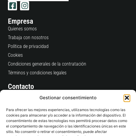
Empresa
Quienes somos
Trabaja con nosotros
Política de privacidad
Cookies
Condiciones generales de la contratación
Términos y condiciones legales
Contacto
Consultas Pedidos Web
Gestionar consentimiento
clientes@time2padel.com
Para ofrecer las mejores experiencias, utilizamos tecnologías como las
+34 910 609 684
cookies para almacenar y/o acceder a la información del dispositivo. El
L-V: 9:00 / 19:00
consentimiento de estas tecnologías nos permitirá procesar datos como
el comportamiento de navegación o las identificaciones únicas en este
sitio. No consentir o retirar el consentimiento, puede afectar
Tienda Física