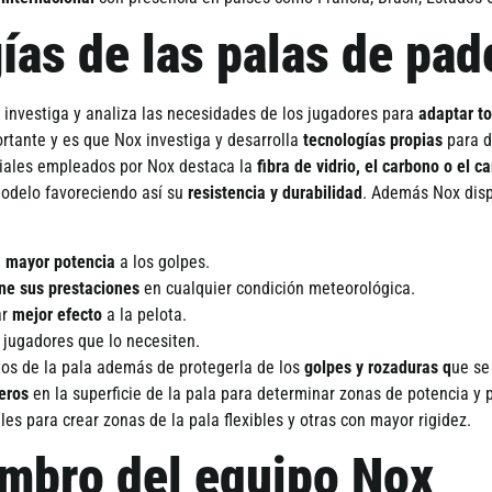
í­as de las palas de pad
x
investiga y analiza las necesidades de los jugadores para
adaptar to
tante y es que Nox investiga y desarrolla
tecnologí­as propias
para d
riales empleados por Nox destaca la
fibra de vidrio, el carbono o el c
odelo favoreciendo así­ su
resistencia y
durabilidad
. Además Nox dis
e
mayor potencia
a los golpes.
ne sus prestaciones
en cualquier condición meteorológica.
ar
mejor efecto
a la pelota.
 jugadores que lo necesiten.
tos de la pala además de protegerla de los
golpes y rozaduras q
ue se
eros
en la superficie de la pala para determinar zonas de potencia y 
es para crear zonas de la pala flexibles y otras con mayor rigidez.
mbro del equipo Nox