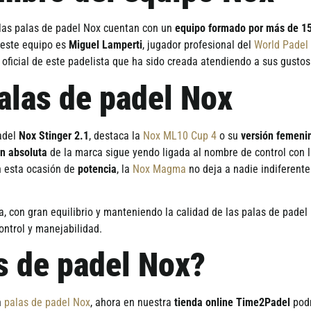
 las palas de padel Nox cuentan con un
equipo formado por más de 1
 este equipo es
Miguel Lamperti
, jugador profesional del
World Padel
a oficial de este padelista que ha sido creada atendiendo a sus gusto
alas de padel Nox
adel
Nox Stinger 2.1
, destaca la
Nox ML10 Cup 4
o su
versión femeni
ón absoluta
de la marca sigue yendo ligada al nombre de control con 
n esta ocasión de
potencia
, la
Nox Magma
no deja a nadie indiferente 
, con gran equilibrio y manteniendo la calidad de las palas de padel
ontrol y manejabilidad.
s de padel Nox?
n
palas de padel Nox
, ahora en nuestra
tienda online Time2Padel
podr