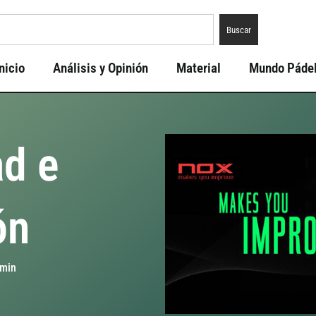
Buscar
nicio
Análisis y Opinión
Material
Mundo Páde
ad e
ón
min