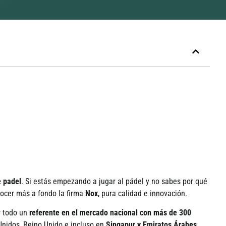
e padel
. Si estás empezando a jugar al pádel y no sabes por qué
nocer más a fondo la firma
Nox
, pura calidad e innovación.
r todo un
referente en el mercado nacional con más de 300
Unidos, Reino Unido e incluso en
Singapur y Emiratos Árabes
.