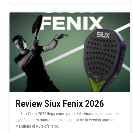
Review Siux Fenix 2026
La Siux Fenix 2025 llega como parte del rebranding de la marca
española pero manteniendo la esencia de la versión anterior.
Mantiene el ADN ofensivo.