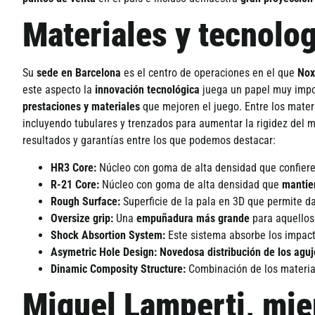
Materiales y tecnolog
Su
sede en Barcelona
es el centro de operaciones en el que
No
este aspecto la
innovación tecnológica
juega un papel muy impor
prestaciones y materiales
que mejoren el juego. Entre los mate
incluyendo tubulares y trenzados para aumentar la rigidez del m
resultados y garantí­as entre los que podemos destacar:
HR3 Core:
Núcleo con goma de alta densidad que confier
R-21 Core:
Núcleo con goma de alta densidad que
mantie
Rough Surface:
Superficie de la pala en 3D que permite d
Oversize grip:
Una
empuñadura más grande
para aquellos
Shock Absortion System:
Este sistema absorbe los impac
Asymetric Hole Design: Novedosa distribución de los aguj
Dinamic Composity Structure:
Combinación de los material
Miguel Lamperti, mie