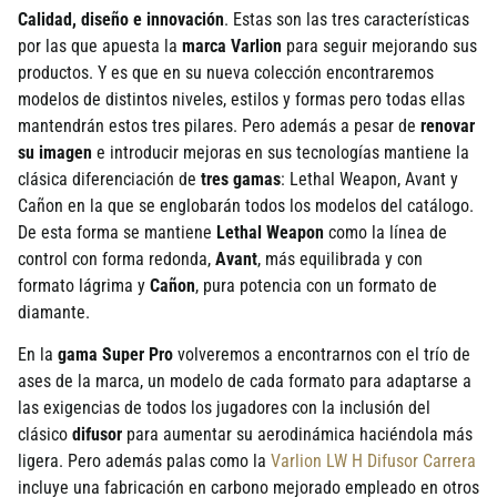
Calidad, diseño e innovación
. Estas son las tres caracterí­sticas
por las que apuesta la
marca Varlion
para seguir mejorando sus
productos. Y es que en su nueva colección encontraremos
modelos de distintos niveles, estilos y formas pero todas ellas
mantendrán estos tres pilares. Pero además a pesar de
renovar
su imagen
e introducir mejoras en sus tecnologí­as mantiene la
clásica diferenciación de
tres gamas
: Lethal Weapon, Avant y
Cañon en la que se englobarán todos los modelos del catálogo.
De esta forma se mantiene
Lethal Weapon
como la lí­nea de
control con forma redonda,
Avant
, más equilibrada y con
formato lágrima y
Cañon
, pura potencia con un formato de
diamante.
En la
gama Super Pro
volveremos a encontrarnos con el trí­o de
ases de la marca, un modelo de cada formato para adaptarse a
las exigencias de todos los jugadores con la inclusión del
clásico
difusor
para aumentar su aerodinámica haciéndola más
ligera. Pero además palas como la
Varlion LW H Difusor Carrera
incluye una fabricación en carbono mejorado empleado en otros