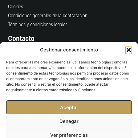
Cookies
Condiciones generales de la contratación
Términos y condiciones legales
Contacto
Consultas Pedidos Web
Gestionar consentimiento
clientes@time2padel.com
Para ofrecer las mejores experiencias, utilizamos tecnologías como las
+34 910 609 684
cookies para almacenar y/o acceder a la información del dispositivo. El
L-V: 9:00 / 19:00
consentimiento de estas tecnologías nos permitirá procesar datos como
el comportamiento de navegación o las identificaciones únicas en este
Tienda Física
sitio. No consentir o retirar el consentimiento, puede afectar
negativamente a ciertas características y funciones.
C/ San Ramón Nonato, 4 Esquina Pº Castellana, 234
28046 - Madrid
Aceptar
contacto@time2padel.com
911687937
Denegar
10:00 / 20:30
Ver preferencias