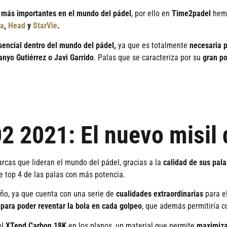
 m
ás importantes en el mundo del pá
del
, por ello en
Time2padel
hemo
ca
,
Head
y
StarVie
.
sencial dentro del mundo del p
á
del,
ya que es totalmente
necesaria p
anyo Guti
é
rrez o Javi Garrido
. Palas que se caracteriza por su
gran po
2 2021: El nuevo misil 
arcas que lideran el mundo del p
á
del, gracias a la
calidad de sus pala
te top 4 de las palas con m
á
s potencia.
ñ
o, ya que cuenta con una serie de
cualidades extraordinarias
para e
 para poder reventar la bola en cada golpeo
, que adem
á
s permitir
í
a c
el
XTend Carbon 18K
en los planos, un material que permite
maximiza