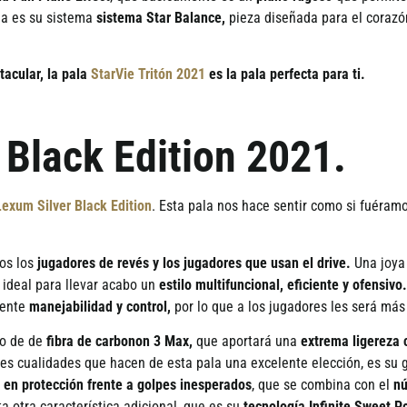
ala es su sistema
sistema Star Balance,
pieza dise
ñ
ada para el coraz
ó
acular, la pala
StarVie Trit
ón 2021
es la pala perfecta para ti.
 Black Edition 2021.
Lexum Silver Black Edition
. E
sta pala nos hace sentir
como si fu
é
ram
dos los
jugadores de rev
és y los jugadores que usan el drive
.
Una joya
á
ideal para
llevar acabo un
estilo
multifuncional, eficiente y ofensivo
lente
manejabilidad y
control
,
por lo que a los jugadores les ser
á
m
á
s
so de de
fibra de carbonon 3 Max,
que aportar
á
una
extrema
ligereza
les cualidades que hacen de esta pala una excelente elecci
ó
n, es su
 en protecció
n frente a golpes inesperados
, que se combina con el
n
ta otra caracter
í
stica adicional, que es su
tecnolog
í
a Infinite Sweet Po