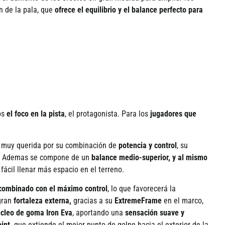
n de la pala, que
ofrece el equilibrio y el balance perfecto para
os
el foco en la pista
,
el protagonista. Para los
jugadores que
 muy querida por su combinaci
ó
n de
potencia y control
, su
.
Ademas se compone de un
balance
medio-superior, y al mismo
 f
á
cil
llenar m
á
s espacio en
el terreno
.
combinado con el m
á
ximo control
, lo que favorecer
á
la
 gran
fortaleza externa,
gracias a su
ExtremeFrame
en el marco,
ú
cleo de goma Iron Eva
, aportando una
sensaci
ón suave y
int,
que extiende el mejor punto de golpe hacia el exterior de la