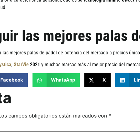
tud.
ir las mejores palas d
n las mejores palas de p
á
del de potencia del mercado a precios
ú
nico
ystica
,
StarVie
2021
y muchas marcas más al mejor precio del merca
Facebook
WhatsApp
X
Li
ta
Los campos obligatorios están marcados con
*