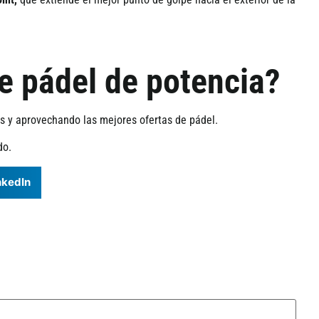
e pádel de potencia?
s y aprovechando las mejores ofertas de p
á
del.
do.
nkedIn