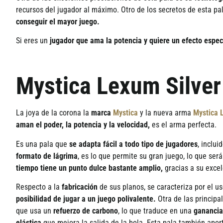
recursos del jugador al m
á
ximo. Otro de los secretos de esta p
conseguir el mayor juego
.
Si eres un
jugador que ama la potencia y quiere un efecto espect
Mystica Lexum Silver
La
joya de la corona
la
marca
Mystica
y la nueva arma
Mystica 
aman el poder,
la potencia y la velocidad,
es el arma perfecta
.
Es
una pala que
se adapta
fácil
a todo tipo de jugadores
, inclui
formato de l
ágrima
, es lo que
permite su
gran juego
, lo que ser
tiempo tiene un punto dulce bastante amplio
,
gracias a su exce
Respecto a la
fabricación
de sus planos, se caracteriza por el u
posibilidad de jugar a un juego polivalente.
Otra de las principa
que usa un
refuerzo de carbono
, lo que traduce en una
ganancia
elá
stica
que mejora la salida de la bola.
Esta pala tambi
é
n apor