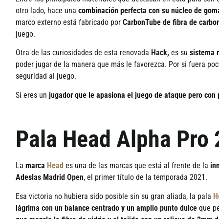
otro lado, hace una
combinaci
ón perfecta con su nú
cleo de gom
marco externo est
á
fabricado por
CarbonTube de fibra de carbo
juego.
Otra de las curiosidades de esta renovada
Hack,
es su
sistema 
poder jugar de la manera que m
á
s le favorezca. Por si fuera po
seguridad al juego.
Si eres un
jugador que le apasiona el juego de ataque pero con 
Pala Head Alpha Pro 
La
marca
Head
es una de las marcas que est
á
al frente de la
in
Adeslas Madrid Open
, el primer t
í
tulo de la temporada 2021.
Esa victoria no hubiera sido posible sin su gran aliada, la pala
H
l
á
grima con un balance centrado y un amplio punto dulce
que pe