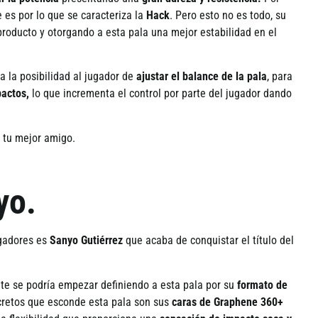
e es por lo que se caracteriza la
Hack
. Pero esto no es todo, su
producto y otorgando a esta pala una mejor estabilidad en el
a la posibilidad al jugador de
ajustar el balance de la pala
, para
pactos,
lo que incrementa el control por parte del jugador dando
r tu mejor amigo.
yo.
ugadores es
Sanyo Guti
é
rrez
que acaba de conquistar el t
í
tulo del
te se podr
í
a empezar definiendo a esta pala por su
formato de
ecretos que esconde esta pala son sus
caras de Graphene 360+