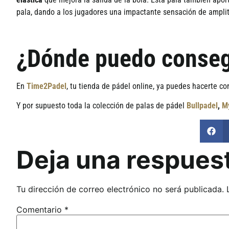
pala, dando a los jugadores una impactante sensaci
ó
n de ampli
¿Dónde puedo consegu
En
Time2Padel
, tu tienda de p
á
del online, ya puedes hacerte co
Y por supuesto toda la colecci
ó
n de palas de p
á
del
Bullpadel
,
M
Deja una respues
Tu dirección de correo electrónico no será publicada.
Comentario
*