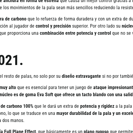
de anchura en forma de estrella
que causa un mejor control gracias a 
 los movimientos de la pala sean m
á
s sencillos reduciendo la resist
bra de carbono
que lo refuerza de forma duradera y con un extra de d
ci
ó
n al jugador de
control y precisi
ó
n
superior. Por otro lado su
n
ú
cle
que proporciona una
combinación
entre potencia y control
que no se v
2021.
l resto de palas, no solo por su
dise
ñ
o extravagante
si no por tambi
muy alto
que es esencial para tener un juego de
ataque impresionan
 núcleo es de goma Eva Soft que ofrece un tacto blando con una sali
a de carbono 100%
que le dar
á
un extra de
potencia y rigidez
a la pala
ono, lo que se traduce en una
mayor durabilidad de la pala y un excel
a dos manos.
í
a Full Plane Effect
, que b
á
sicamente es un
plano rugoso
que permite 