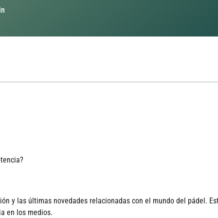
in
otencia?
i
ó
n y las
ú
ltimas novedades relacionadas con el mundo del p
á
del. Es
ia en los medios.