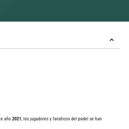
te a
ñ
o
2021
, los jugadores y fan
á
ticos del p
á
del se han