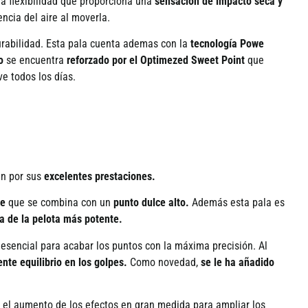
la flexibilidad que proporciona una
sensaci
ó
n de impacto seca y
encia del aire al moverla.
urabilidad. Esta pala cuenta ademas con la
tecnolog
í
a Powe
o
se encuentra
reforzado por el Optimezed Sweet Point
que
e todos los d
í
as.
é
n por sus
excelentes prestaciones.
te
que se combina con un
punto dulce alto.
Adem
á
s esta pala es
da de la pelota más potente.
 esencial para acabar los puntos con la m
á
xima precisi
ó
n. Al
ente equilibrio en los golpes.
Como novedad,
se le ha a
ñadido
el aumento de los efectos en gran medida para ampliar los