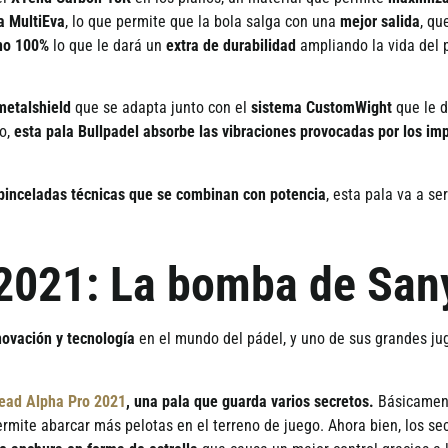
a MultiEva
, lo que permite que la bola salga con una
mejor salida
, qu
no 100%
lo que le dar
á
un
extra de durabilidad
ampliando la vida del 
metalshield
que se adapta junto con el
sistema CustomWight
que le d
co,
esta pala Bullpadel absorbe las vibraciones provocadas por los im
pinceladas t
é
cnicas que se combinan con potencia
, esta pala va a se
2021: La bomba de San
novaci
ón y tecnologí
a
en el mundo del p
á
del, y uno de sus grandes j
ead Alpha Pro 2021
,
una pala que guarda varios secretos.
B
á
sicamen
rmite abarcar m
á
s pelotas en el terreno de juego. Ahora bien, los s