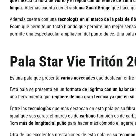
que mezcla la fibra de vidrio y el tejido con un relieve de 2mm 
limpia.
Adem
á
s cuenta con el
sistema SmartBridge
que hace que
Adem
á
s cuenta con una
tecnolog
í
a en el marco de la pala de fi
Foam
que permite un tacto blando que permite una mejor sensa
permite una espectacular ampliaci
ó
n del punto dulce.
Una pala 
Pala Star Vie Tritón 
Es una pala que presenta
varias novedades
que destacan entre e
Esta pala se presenta en un
formato de l
á
grima
con un balance 
una herramienta que
requiere de una gran t
écnica ya que en su
Entre las
tecnolog
í
as
que m
á
s destacan en esta pala es su
fibr
igual que sus caras, el marco es de
carbono
tambi
é
n es de carb
1cm más de longitud al puño
para hacer m
á
s c
ó
modo el agarre 
Otra de las excelentes prestaciones de esta pala es su t
ecnolog