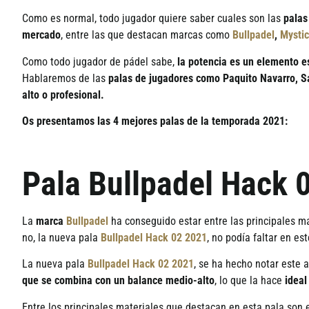
Como es normal, todo jugador quiere saber cuales son las
palas
mercado
, entre las que destacan marcas como
Bullpadel
,
Mysti
Como todo jugador de p
á
del sabe,
la potencia es un elemento e
Hablaremos de las
palas de jugadores como Paquito Navarro, S
alto o profesional.
Os presentamos las 4 mejores palas de la temporada 2021:
Pala Bullpadel Hack 0
La
marca
Bullpadel
ha conseguido estar entre las principales m
no, la nueva pala
Bullpadel Hack 02 2021
, no pod
í
a faltar en es
La nueva pala
Bullpadel Hack 02 2021
, se ha hecho notar este a
que se combina con un balance medio-alto
, lo que la hace
ideal
Entre los principales materiales que destacan en esta pala son 