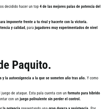
s decidido hacer un top
4 de las mejores palas de potencia del
ara imponerte frente a tu rival y hacerte con la victoria.
tencia y calidad
, para
jugadores muy experimentados de nivel
de Paquito.
s y la autoexigencia a la que se someten a
ño tras añ
o.
Y como
l juego de ataque. Esta pala cuenta con un
formato para h
í
brido
ontar con un
juego polivalente sin perder el control.
r la potencia
presentando una
gran dureza y resistencia.
Por