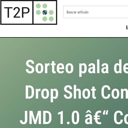
I
Sorteo pala d
Drop Shot Co
JMD 1.0 â€“ C