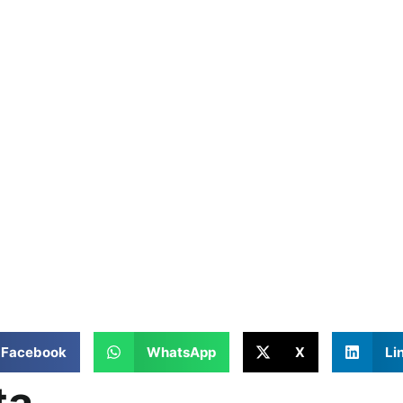
Facebook
WhatsApp
X
Li
ta