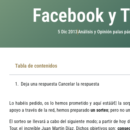
Facebook y T
5 Dic 2013
Análisis y Opinión palas pá
Tabla de contenidos
Deja una respuesta Cancelar la respuesta
Lo habéis pedido, os lo hemos prometido y aquí­ estáâ€¦ la so
apoyo a través de la red, hemos preparado
un sorteo
; pero no u
El sorteo se llevará a cabo del siguiente modo; a partir de hoy d
Tour, el increí­ble Juan Martí­n Dí­az. Dichos objetivos son:
conseg