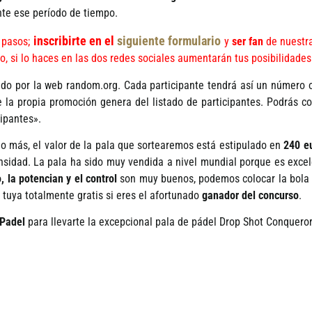
te ese perí­odo de tiempo.
inscribirte en el
siguiente formulario
s pasos;
y
ser fan
de nuestra
do, si lo haces en las dos redes sociales aumentarán tus posibilidad
o por la web random.org. Cada participante tendrá así­ un número 
 la propia promoción genera del listado de participantes. Podrás co
cipantes».
o más, el valor de la pala que sortearemos está estipulado en
240 e
sidad. La pala ha sido muy vendida a nivel mundial porque es excel
o, la potencian y el control
son muy buenos, podemos colocar la bola 
tuya totalmente gratis si eres el afortunado
ganador del concurso
.
Padel
para llevarte la excepcional pala de pádel Drop Shot Conquero