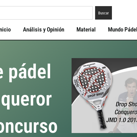
Buscar
nicio
Análisis y Opinión
Material
Mundo Páde
e pádel
nqueror
oncurso