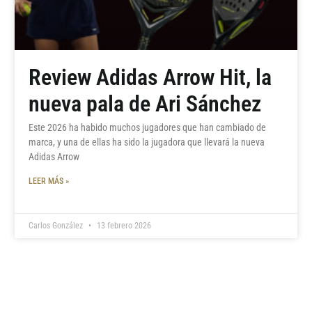
Review Adidas Arrow Hit, la
nueva pala de Ari Sánchez
Este 2026 ha habido muchos jugadores que han cambiado de
marca, y una de ellas ha sido la jugadora que llevará la nueva
Adidas Arrow
LEER MÁS »
Carlos González
13 febrero 2026