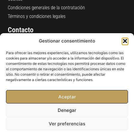
Condiciones generales de la contratación
Términos y condiciones legales
Contacto
Consultas Pedidos Web
Gestionar consentimiento
clientes@time2padel.com
Para ofrecer las mejores experiencias, utilizamos tecnologías como las
+34 910 609 684
cookies para almacenar y/o acceder a la información del dispositivo. El
L-V: 9:00 / 19:00
consentimiento de estas tecnologías nos permitirá procesar datos como
el comportamiento de navegación o las identificaciones únicas en este
sitio. No consentir o retirar el consentimiento, puede afectar
Tienda Física
negativamente a ciertas características y funciones.
C/ San Ramón Nonato, 4 Esquina Pº Castellana, 234
28046 - Madrid
Aceptar
contacto@time2padel.com
911687937
Denegar
10:00 / 20:30
Ver preferencias