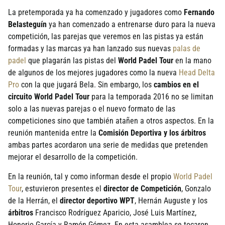
La pretemporada ya ha comenzado y jugadores como
Fernando
Belasteguí­n
ya han comenzado a entrenarse duro para la nueva
competición, las parejas que veremos en las pistas ya están
formadas y las marcas ya han lanzado sus nuevas
palas de
padel
que plagarán las pistas del
World Padel Tour
en la mano
de algunos de los mejores jugadores como la nueva
Head Delta
Pro
con la que jugará Bela. Sin embargo, los
cambios en el
circuito World Padel Tour
para la temporada 2016 no se limitan
solo a las nuevas parejas o el nuevo formato de las
competiciones sino que también atañen a otros aspectos. En la
reunión mantenida entre la
Comisión Deportiva y los árbitros
ambas partes acordaron una serie de medidas que pretenden
mejorar el desarrollo de la competición.
En la reunión, tal y como informan desde el propio
World Padel
Tour
, estuvieron presentes el
director de Competición
, Gonzalo
de la Herrán, el
director deportivo WPT
, Hernán Auguste y los
árbitros
Francisco Rodrí­guez Aparicio, José Luis Martí­nez,
Honorio Garcí­a y Ramón Gómez. En esta asamblea se tocaron